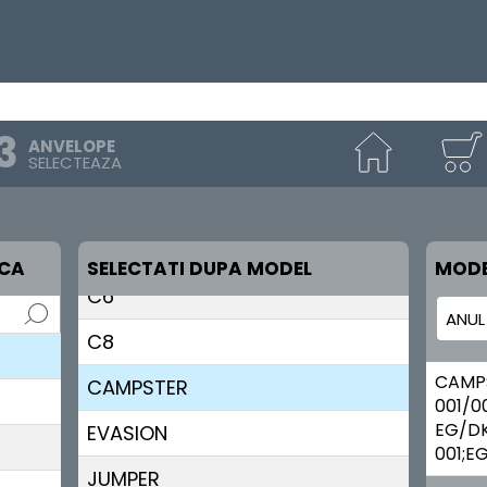
C-Zero
C1
C2
ANVELOPE
C3
SELECTEAZA
C4
C5
RCA
SELECTATI DUPA MODEL
MODE
C6
C8
CAMP
CAMPSTER
001/0
EG/D
EVASION
001;E
JUMPER