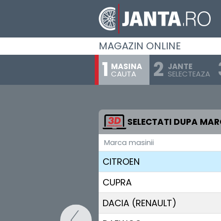
BUICK
BYD
MAGAZIN ONLINE
CADILLAC
MASINA
JANTE
CAUTA
SELECTEAZA
CHANGAN
CHERY
CHEVROLET
SELECTATI DUPA MA
Marca masinii
CHRYSLER
CITROEN
CUPRA
DACIA (RENAULT)