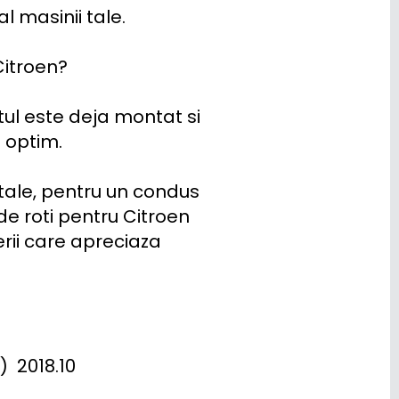
l masinii tale.

itroen?

tul este deja montat si 
 optim.

tale, pentru un condus 
de roti pentru Citroen 
rii care apreciaza 
 2018.10