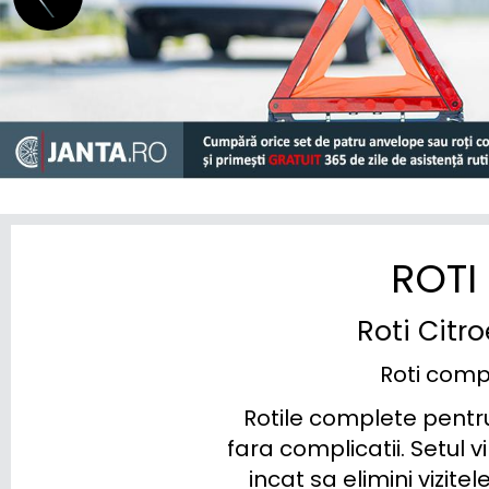
GENESIS
GWM (ORA/WEY)
HIPHI
HONDA
HYUNDAI
INEOS
ROTI
INFINITI
Roti Citr
ISUZU
Roti comp
IVECO
Rotile complete pentru
JAC
fara complicatii. Setul v
incat sa elimini vizite
JAECOO