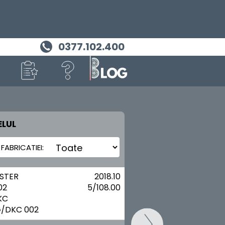
0377.102.400
LUL
MASINA TA
CITROEN
STER
2018.10
02
5/108.00
KC
G/DKC 002