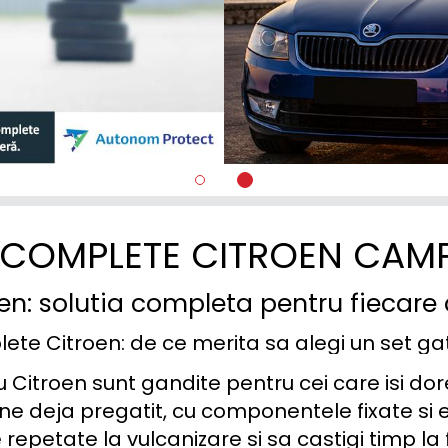
 COMPLETE CITROEN CAM
oen: solutia completa pentru fiecare
lete Citroen: de ce merita sa alegi un set g
 Citroen sunt gandite pentru cei care isi dor
ine deja pregatit, cu componentele fixate si ec
le repetate la vulcanizare si sa castigi timp l