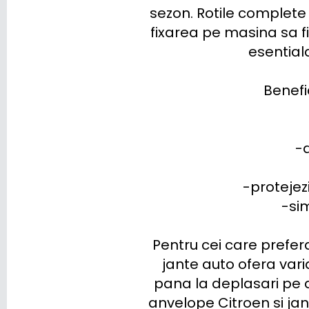
sezon. Rotile complete 
JAGUAR
fixarea pe masina sa fi
esentiala
JEEP
KGM-SSANGYONG
Benefic
KIA
LADA
-a
LANCIA
-protejez
LAND ROVER
-sim
LEAPMOTOR
Pentru cei care prefer
LEVC
jante auto ofera varia
pana la deplasari pe d
LEXUS
anvelope Citroen si jan