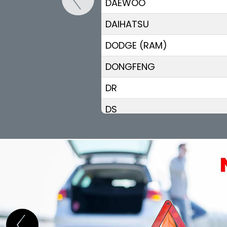
DAEWOO
DAIHATSU
DODGE (RAM)
DONGFENG
DR
DS
ELARIS
FIAT
FISKER
FORD
GEELY