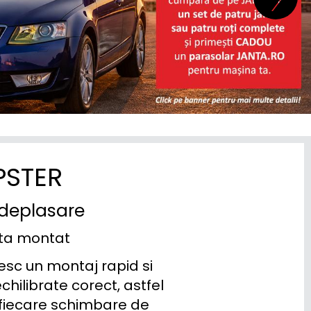
PSTER
 deplasare
ata montat
esc un montaj rapid si 
hilibrate corect, astfel 
a fiecare schimbare de 