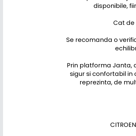
LOTUS
disponibile, fi
LUCID
Cat de 
LYNK & CO
Se recomanda o verifica
MAN
echilib
MASERATI
Prin platforma Janta, a
MAXUS
sigur si confortabil in
MAZDA
reprezinta, de mul
MERCEDES BENZ
MG
MINI
CITROEN
MITSUBISHI