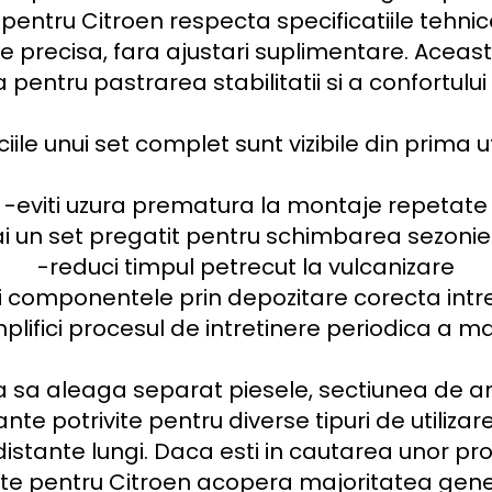
pentru Citroen respecta specificatiile tehnice 
e precisa, fara ajustari suplimentare. Aceast
 pentru pastrarea stabilitatii si a confortului l
iile unui set complet sunt vizibile din prima uti
-eviti uzura prematura la montaje repetate

i un set pregatit pentru schimbarea sezonie
-reduci timpul petrecut la vulcanizare

i componentele prin depozitare corecta intr
plifici procesul de intretinere periodica a mas
a sa aleaga separat piesele, sectiunea de an
nte potrivite pentru diverse tipuri de utilizar
istante lungi. Daca esti in cautarea unor pro
te pentru Citroen acopera majoritatea generat