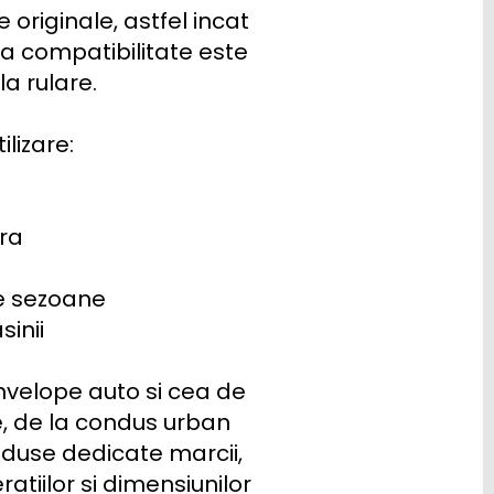
originale, astfel incat 
a compatibilitate este 
a rulare.

lizare:

ra

e sezoane

inii

velope auto si cea de 
e, de la condus urban 
duse dedicate marcii, 
iilor si dimensiunilor 