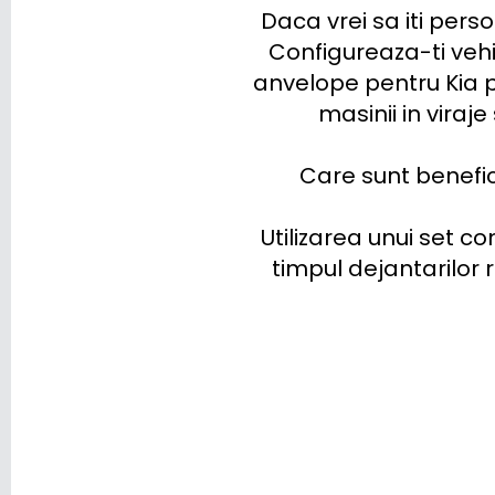
SUZUKI
Daca vrei sa iti perso
Configureaza-ti veh
TESLA
anvelope pentru Kia pot
TOGG
masinii in viraj
TOYOTA
Care sunt beneficii
TRAILER
Utilizarea unui set c
VINFAST
timpul dejantarilor r
VOLKSWAGEN
VOLVO
VOYAH
XPENG
ZEEKR