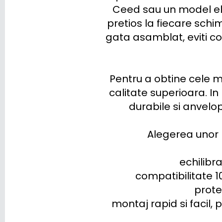
Ceed sau un model ele
RENAULT
pretios la fiecare sch
gata asamblat, eviti cos
RIVIAN
SAAB
Pentru a obtine cele m
SEAT
calitate superioara. I
SERES
durabile si anvelo
SKODA
Alegerea unor r
SKYWELL
echilibra
SMART
compatibilitate 1
STREETSCOOTER
prote
montaj rapid si facil, 
SUBARU