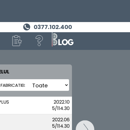
0377.102.400
LUL
MASINA TA
KIA
PLUS
2022.10
5/114.30
2022.06
5/114.30