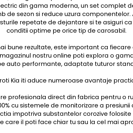
ctric din gama moderna, un set complet de ro
imb de sezon si reduce uzura componentelor. 
turile repetate de dejantare si te asiguri ca v
conditii optime pe orice tip de carosabil.

ai bune rezultate, este important ca fiecare
n magazinul nostru online poti explora o gama
pe auto performante, adaptate tuturor stan
oti Kia iti aduce numeroase avantaje practice
re profesionala direct din fabrica pentru o rul
00% cu sistemele de monitorizare a presiunii d
ctia impotriva substantelor corozive folosite i
pe care il poti face chiar tu sau la cel mai apr