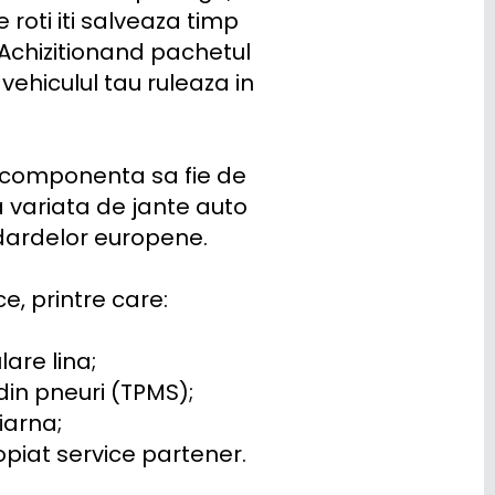
ti iti salveaza timp 
Achizitionand pachetul 
ehiculul tau ruleaza in 
 componenta sa fie de 
 variata de jante auto 
dardelor europene.

, printre care:

are lina;

in pneuri (TPMS);

arna;

opiat service partener.
