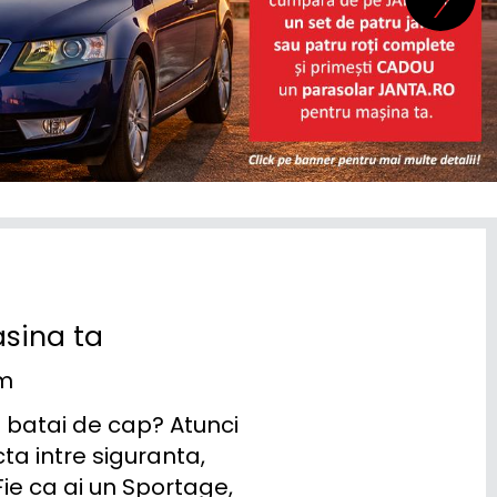
asina ta
um
 batai de cap? Atunci 
a intre siguranta, 
ie ca ai un Sportage, 