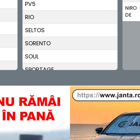
PV5
NIRO
DE
RIO
SELTOS
SORENTO
SOUL
SPORTAGE
STINGER
STONIC
VENGA