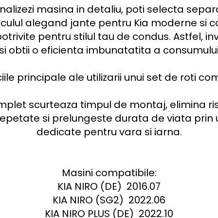
nalizezi masina in detaliu, poti selecta separ
iculul alegand jante pentru Kia moderne si c
rivite pentru stilul tau de condus. Astfel, inve
e si obtii o eficienta imbunatatita a consumului
le principale ale utilizarii unui set de roti c
omplet scurteaza timpul de montaj, elimina ris
epetate si prelungeste durata de viata prin ut
dedicate pentru vara si iarna.

Masini compatibile:

KIA NIRO (DE)  2016.07

KIA NIRO (SG2)  2022.06

KIA NIRO PLUS (DE)  2022.10