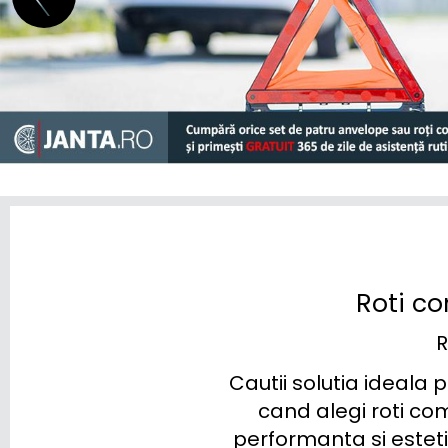
MERCEDES BENZ
MG
MINI
MITSUBISHI
NIO
NISSAN
OMODA
Roti co
OPEL
R
PEUGEOT
Cautii solutia ideala 
POLESTAR
cand alegi roti com
performanta si esteti
PORSCHE