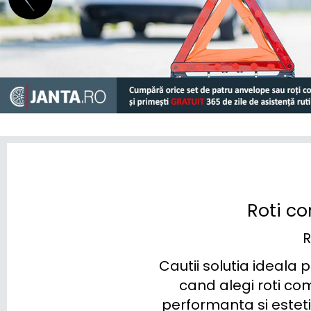
MERCEDES BENZ
MG
MINI
MITSUBISHI
NIO
NISSAN
OMODA
Roti co
OPEL
R
PEUGEOT
Cautii solutia ideala 
POLESTAR
cand alegi roti com
performanta si esteti
PORSCHE