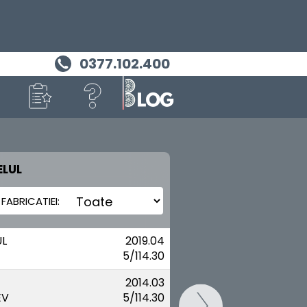
0377.102.400
LUL
MASINA TA
KIA
UL
2019.04
5/114.30
2014.03
EV
5/114.30