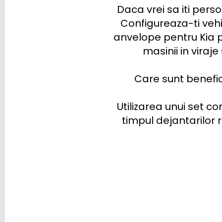
SUZUKI
Daca vrei sa iti perso
Configureaza-ti veh
TESLA
anvelope pentru Kia pot
TOGG
masinii in viraj
TOYOTA
Care sunt beneficii
TRAILER
Utilizarea unui set c
VINFAST
timpul dejantarilor r
VOLKSWAGEN
VOLVO
VOYAH
XPENG
ZEEKR