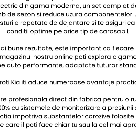
ctric din gama moderna, un set complet de ro
imb de sezon si reduce uzura componentelor. 
turile repetate de dejantare si te asiguri ca v
conditii optime pe orice tip de carosabil.

ai bune rezultate, este important ca fiecare
n magazinul nostru online poti explora o gama
pe auto performante, adaptate tuturor stan
oti Kia iti aduce numeroase avantaje practice
re profesionala direct din fabrica pentru o rul
00% cu sistemele de monitorizare a presiunii d
ctia impotriva substantelor corozive folosite i
pe care il poti face chiar tu sau la cel mai apr