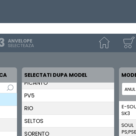
EV9
K4
MAGENTIS
ANVELOPE
NIRO
SELECTEAZA
OPIRUS
OPTIMA
RCA
SELECTATI DUPA MODEL
MODE
PICANTO
PV5
E-SO
RIO
SK3
SELTOS
SOUL
PS;PS
SORENTO