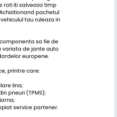
ti iti salveaza timp 
Achizitionand pachetul 
ehiculul tau ruleaza in 
 componenta sa fie de 
 variata de jante auto 
dardelor europene.

, printre care:

are lina;

in pneuri (TPMS);

arna;

opiat service partener.
