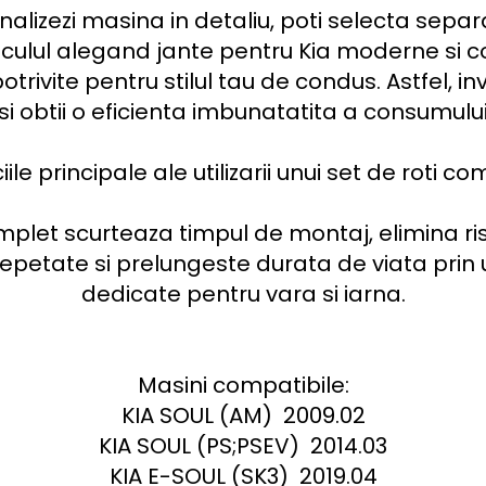
nalizezi masina in detaliu, poti selecta separ
iculul alegand jante pentru Kia moderne si c
rivite pentru stilul tau de condus. Astfel, inve
e si obtii o eficienta imbunatatita a consumului
le principale ale utilizarii unui set de roti c
omplet scurteaza timpul de montaj, elimina ris
epetate si prelungeste durata de viata prin ut
dedicate pentru vara si iarna.

Masini compatibile:

KIA SOUL (AM)  2009.02

KIA SOUL (PS;PSEV)  2014.03

KIA E-SOUL (SK3)  2019.04