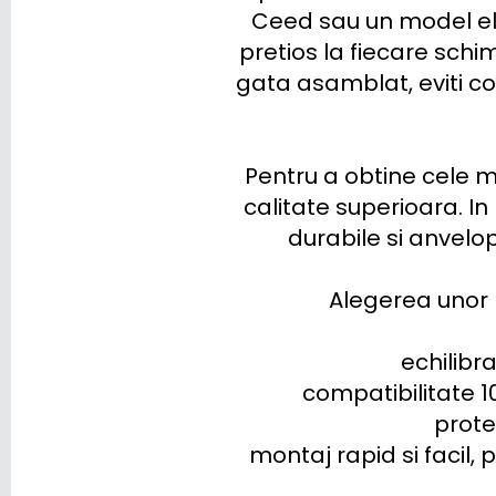
Ceed sau un model ele
RENAULT
pretios la fiecare sch
gata asamblat, eviti cos
RIVIAN
SAAB
Pentru a obtine cele m
SEAT
calitate superioara. I
SERES
durabile si anvelo
SKODA
Alegerea unor r
SKYWELL
echilibra
SMART
compatibilitate 1
STREETSCOOTER
prote
montaj rapid si facil, 
SUBARU