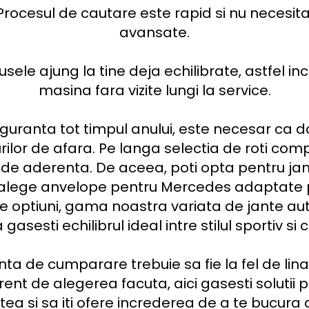
rocesul de cautare este rapid si nu necesita
avansate.

ele ajung la tine deja echilibrate, astfel inc
masina fara vizite lungi la service.

iguranta tot timpul anului, este necesar ca dot
lor de afara. Pe langa selectia de roti com
 de aderenta. De aceea, poti opta pentru ja
i alege anvelope pentru Mercedes adaptate p
lte optiuni, gama noastra variata de jante auto
gasesti echilibrul ideal intre stilul sportiv si c
ta de cumparare trebuie sa fie la fel de lin
nt de alegerea facuta, aici gasesti solutii pe
tea si sa iti ofere increderea de a te bucura 