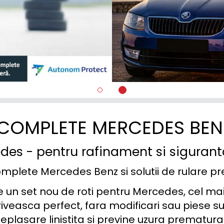
 COMPLETE MERCEDES BEN
des - pentru rafinament si siguran
omplete Mercedes Benz si solutii de rulare 
e un set nou de roti pentru Mercedes, cel ma
iveasca perfect, fara modificari sau piese s
 deplasare linistita si previne uzura prematu