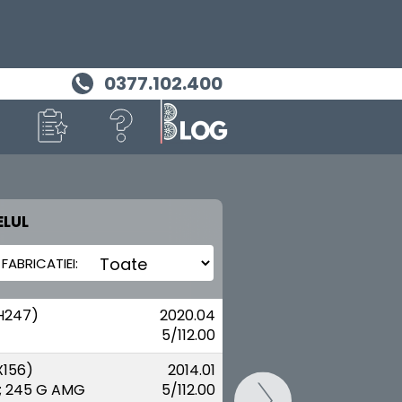
0377.102.400
LUL
MASINA TA
MERCEDES BENZ
H247)
2020.04
5/112.00
X156)
2014.01
; 245 G AMG
5/112.00