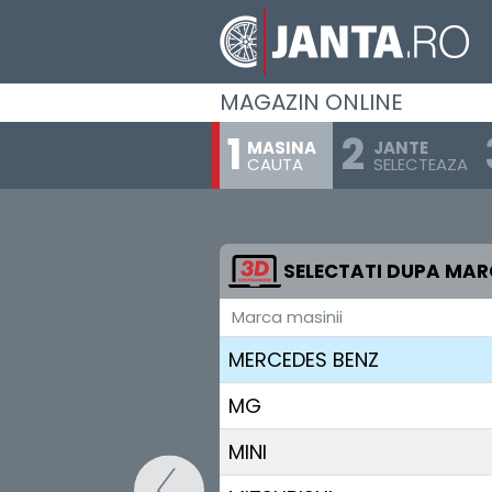
LOTUS
LUCID
MAGAZIN ONLINE
LYNK & CO
MASINA
JANTE
CAUTA
SELECTEAZA
MAN
MASERATI
MAXUS
SELECTATI DUPA MA
Marca masinii
MAZDA
MERCEDES BENZ
MG
MINI