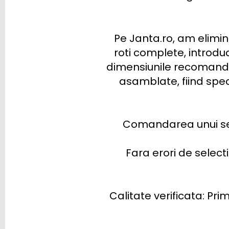
TRAILER
Pe Janta.ro, am elimin
VINFAST
roti complete, introdu
VOLKSWAGEN
dimensiunile recomanda
asamblate, fiind spec
VOLVO
VOYAH
Comandarea unui set 
XPENG
ZEEKR
Fara erori de select
Calitate verificata: Prim