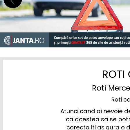
SEAT
SERES
SKODA
SKYWELL
SMART
STREETSCOOTER
ROTI
SUBARU
Roti Merce
SUZUKI
Roti c
TESLA
Atunci cand ai nevoie d
TOGG
ca acestea sa se potr
corecta iti asigura o
TOYOTA