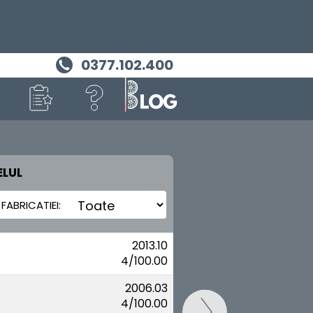
0377.102.400
LUL
MASINA TA
NISSAN
2013.10
4/100.00
2006.03
4/100.00