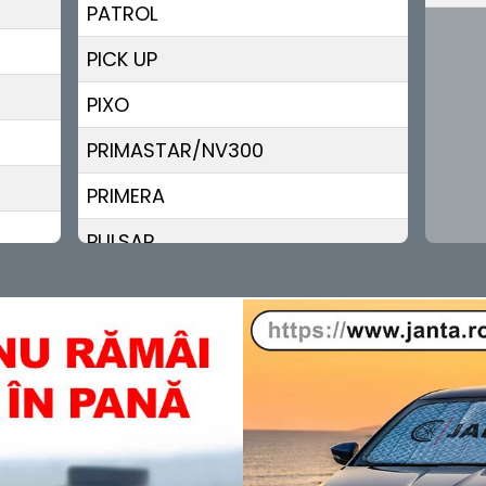
PATROL
PICK UP
PIXO
PRIMASTAR/NV300
PRIMERA
PULSAR
QASHQAI
Sentra
TERRANO
TIIDA
TOWNSTAR