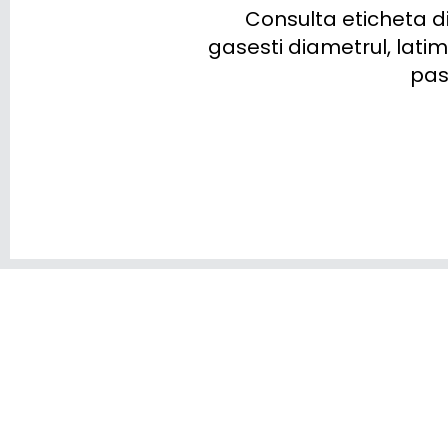
Consulta eticheta din
gasesti diametrul, lati
past