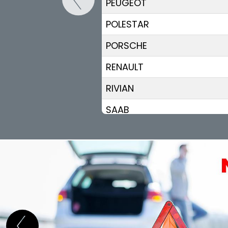
PEUGEOT
POLESTAR
PORSCHE
RENAULT
RIVIAN
SAAB
SEAT
SERES
SKODA
SKYWELL
SMART