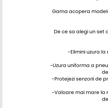
XPENG
Gama acopera modele p
ZEEKR
De ce sa alegi un set
-Elimini uzura l
-Uzura uniforma a pneuri
de
-Protejezi senzorii de 
-Valoare mai mare la r
de