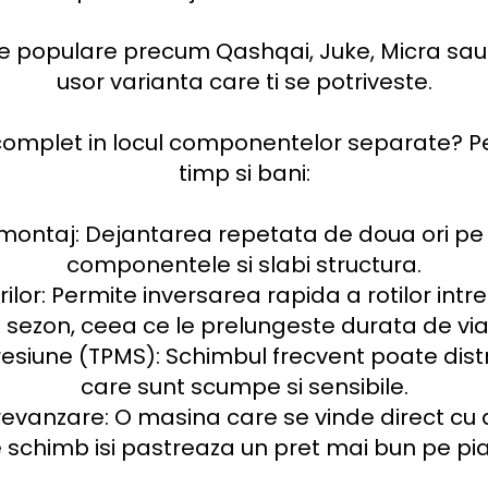
opulare precum Qashqai, Juke, Micra sau X-
usor varianta care ti se potriveste.

 complet in locul componentelor separate? P
timp si bani:

a montaj: Dejantarea repetata de doua ori pe
componentele si slabi structura.

lor: Permite inversarea rapida a rotilor intre
 sezon, ceea ce le prelungeste durata de viat
presiune (TPMS): Schimbul frecvent poate distr
care sunt scumpe si sensibile.

evanzare: O masina care se vinde direct cu 
 schimb isi pastreaza un pret mai bun pe pia