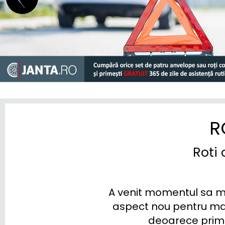
STREETSCOOTER
SUBARU
SUZUKI
TESLA
TOGG
TOYOTA
R
TRAILER
Roti 
VINFAST
VOLKSWAGEN
A venit momentul sa mont
VOLVO
aspect nou pentru masi
deoarece primes
VOYAH