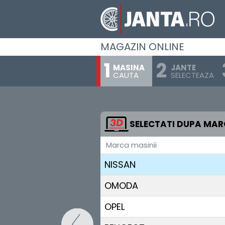
MAXUS
MAZDA
MAGAZIN ONLINE
MERCEDES BENZ
MASINA
JANTE
CAUTA
SELECTEAZA
MG
MINI
MITSUBISHI
SELECTATI DUPA MA
Marca masinii
NIO
NISSAN
OMODA
OPEL