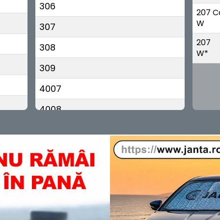
306
207 C
W
307
207
308
W*
309
4007
4008
405
406
407
408
5008