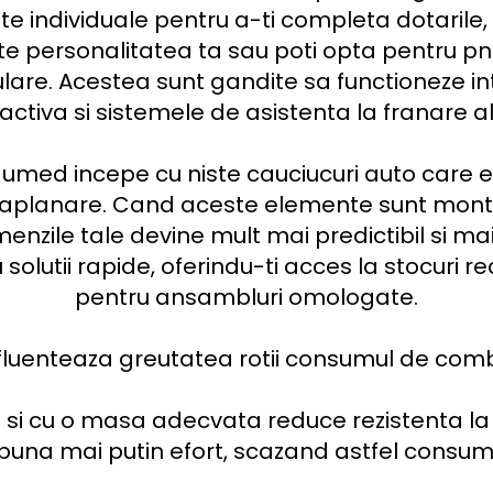
 individuale pentru a-ti completa dotarile, 
te personalitatea ta sau poti opta pentru pn
ulare. Acestea sunt gandite sa functioneze in
ctiva si sistemele de asistenta la franare ale
 umed incepe cu niste cauciucuri auto care e
aplanare. Cand aceste elemente sunt montate
enzile tale devine mult mai predictibil si ma
solutii rapide, oferindu-ti acces la stocuri re
pentru ansambluri omologate.

luenteaza greutatea rotii consumul de combu
a si cu o masa adecvata reduce rezistenta la 
puna mai putin efort, scazand astfel consumu