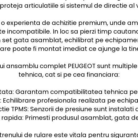
teja articulatiile si sistemul de directie al ve
 o experienta de achizitie premium, unde am e
ncompatibile. In loc sa pierzi timp cautan
 set gata asamblat, echilibrat pe echipament
are poate fi montat imediat ce ajunge la tine
unui ansamblu complet PEUGEOT sunt multiple s
tehnica, cat si pe cea financiara:

tata: Garantam compatibilitatea tehnica pen
: Echilibrare profesionala realizata pe echipa
tie TPMS: Senzorii de presiune sunt instalati c
e rapida: Primesti produsul asamblat, gata de
trenului de rulare este vitala pentru sigurant