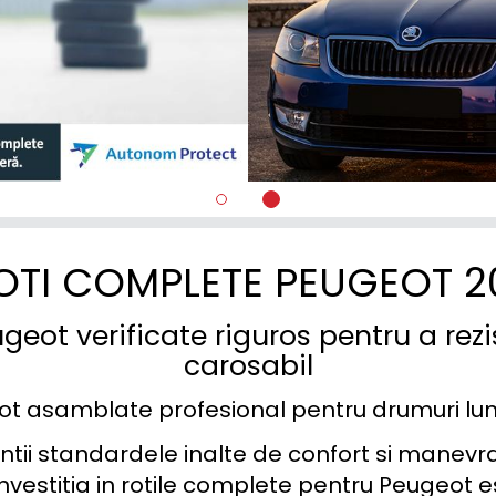
508
607
806
807
BIPPER
BOXER
OTI COMPLETE PEUGEOT 2
CROSSCAMP
eot verificate riguros pentru a rezi
EXPERT/TRAVELLER
carosabil
iOn
ot asamblate profesional pentru drumuri lungi
PARTNER;RIFTER
tii standardele inalte de confort si manevrab
investitia in rotile complete pentru Peugeot e
RCZ