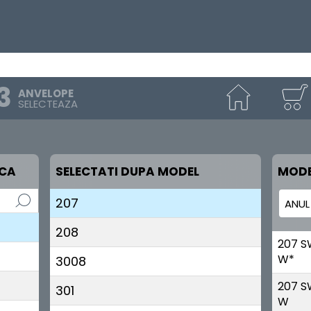
1007
106
107/108
ANVELOPE
SELECTEAZA
2008
205
RCA
SELECTATI DUPA MODEL
MODE
206
207
208
207 S
W*
3008
207 
301
W