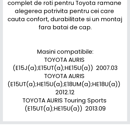
complet de roti pentru Toyota ramane 
alegerea potrivita pentru cei care 
cauta confort, durabilitate si un montaj 
fara batai de cap.

Masini compatibile:

TOYOTA AURIS 
(E15J(a);E15UT(a);HE15U(a))  2007.03

TOYOTA AURIS 
(E15UT(a);HE15U(a);E18UM(a);HE18U(a))  
2012.12

TOYOTA AURIS Touring Sports 
(E15UT(a);HE15U(a))  2013.09