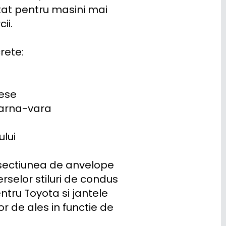
atat pentru masini mai 
i.

ete:

ese

iarna-vara

lui

sectiunea de anvelope 
selor stiluri de condus 
ntru Toyota si jantele 
 de ales in functie de 