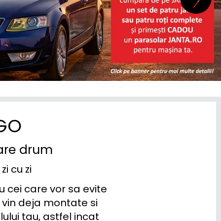
YGO
care drum
i cu zi
cei care vor sa evite 
in deja montate si 
lui tau, astfel incat 