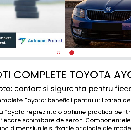
PROACE
RAV 4
SUPRA
URBAN CRUISER
VERSO
VERSO S
TI COMPLETE TOYOTA A
YARIS
ota: confort si siguranta pentru fie
omplete Toyota: beneficii pentru utilizarea de z
 Toyota reprezinta o optiune practica pentru 
 fiecare schimbare de sezon. Componentele v
nd dimensiunile si fixarile originale ale modelu