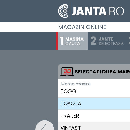
SKODA
SKYWELL
MAGAZIN ONLINE
SMART
MASINA
JANTE
STREETSCOOTER
CAUTA
SELECTEAZA
SUBARU
SUZUKI
SELECTATI DUPA MA
TESLA
Marca masinii
TOGG
TOYOTA
TRAILER
VINFAST