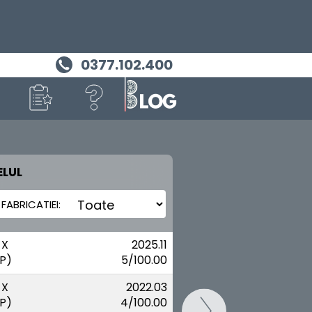
0377.102.400
LUL
MASINA TA
TOYOTA
 X
2025.11
P)
5/100.00
 X
2022.03
P)
4/100.00