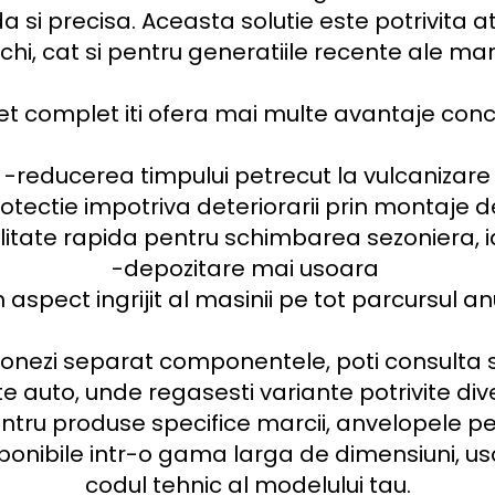
da si precisa. Aceasta solutie este potrivita 
chi, cat si pentru generatiile recente ale marci
et complet iti ofera mai multe avantaje concr
-reducerea timpului petrecut la vulcanizare

otectie impotriva deteriorarii prin montaje d
litate rapida pentru schimbarea sezoniera, 
-depozitare mai usoara 

 aspect ingrijit al masinii pe tot parcursul anu
tionezi separat componentele, poti consulta 
 auto, unde regasesti variante potrivite diver
Pentru produse specifice marcii, anvelopele pe
onibile intr-o gama larga de dimensiuni, usor
codul tehnic al modelului tau.
