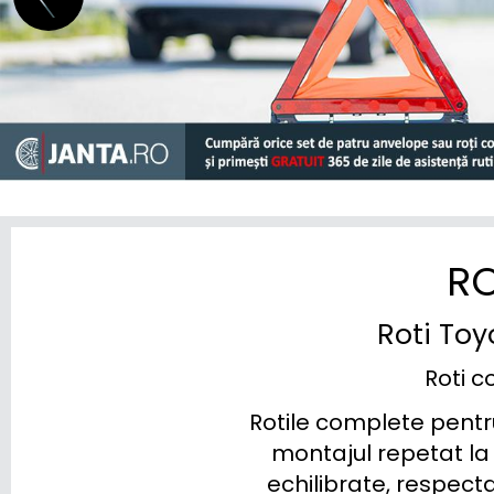
RO
Roti Toy
Roti c
Rotile complete pentru
montajul repetat la
echilibrate, respecta