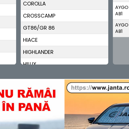
COROLLA
AYGO
AB1
CROSSCAMP
AYGO
GT86/GR 86
AB1
HIACE
HIGHLANDER
HILUX
IQ
LAND CRUISER
MIRAI
PREVIA
PRIUS