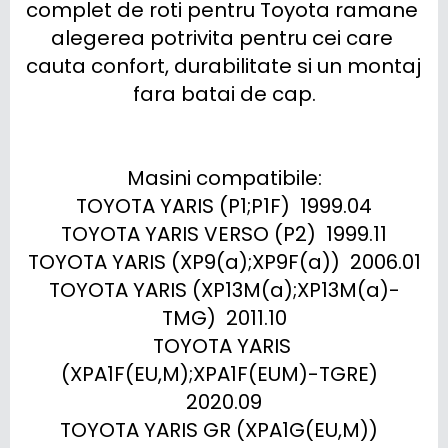
complet de roti pentru Toyota ramane 
alegerea potrivita pentru cei care 
cauta confort, durabilitate si un montaj 
fara batai de cap.

Masini compatibile:

TOYOTA YARIS (P1;P1F)  1999.04

TOYOTA YARIS VERSO (P2)  1999.11

TOYOTA YARIS (XP9(a);XP9F(a))  2006.01

TOYOTA YARIS (XP13M(a);XP13M(a)-
TMG)  2011.10

TOYOTA YARIS 
(XPA1F(EU,M);XPA1F(EUM)-TGRE)  
2020.09

TOYOTA YARIS GR (XPA1G(EU,M))  