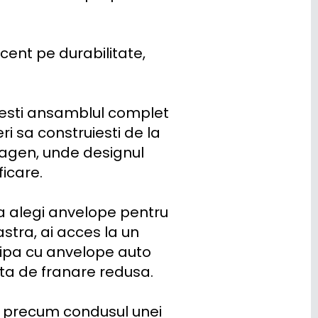
ent pe durabilitate, 
vesti ansamblul complet 
i sa construiesti de la 
agen, unde designul 
care.

a alegi anvelope pentru 
tra, ai acces la un 
hipa cu anvelope auto 
ta de franare redusa.

a precum condusul unei 