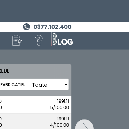
0377.102.400
LUL
MASINA TA
VOLKSWAGEN
O
1991.11
0
5/100.00
O
1991.11
0
4/100.00