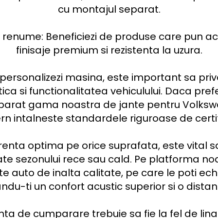
cu montajul separat.

 renume: Beneficiezi de produse care pun acc
finisaje premium si rezistenta la uzura.

i personalizezi masina, este important sa pri
ca si functionalitatea vehiculului. Daca prefer
separat gama noastra de jante pentru Volksw
n intalneste standardele riguroase de certifi
enta optima pe orice suprafata, este vital s
 sezonului rece sau cald. Pe platforma noas
te auto de inalta calitate, pe care le poti ec
du-ti un confort acustic superior si o distan
ta de cumparare trebuie sa fie la fel de lin