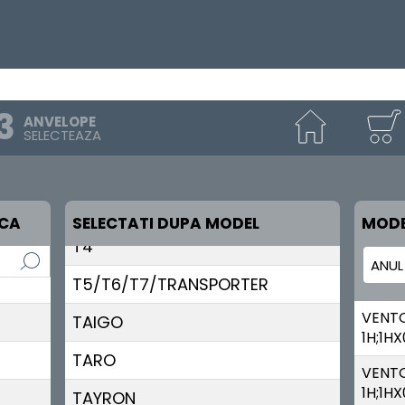
SCIROCCO
SHARAN
T-CROSS
ANVELOPE
T-ROC
SELECTEAZA
T2
T3
RCA
SELECTATI DUPA MODEL
MODE
T4
T5/T6/T7/TRANSPORTER
VENT
TAIGO
1H;1HX
TARO
VENT
1H;1HX
TAYRON