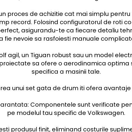
un proces de achizitie cat mai simplu pentru 
mp record. Folosind configuratorul de roti comp
rfect, asigurandu-te ca fiecare detaliu tehn
a fie nevoie sa rasfoiesti manuale complicate
Golf agil, un Tiguan robust sau un model elect
proiectate sa ofere o aerodinamica optima s
specifica a masinii tale.

rea unui set gata de drum iti ofera avantaje c
arantata: Componentele sunt verificate pentr
pe modelul tau specific de Volkswagen.

ti produsul finit, eliminand costurile suplime