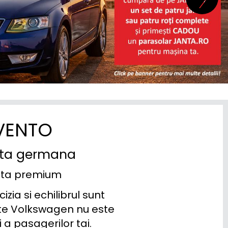
VENTO
nta germana
enta premium
ia si echilibrul sunt 
te Volkswagen nu este 
 a pasagerilor tai.
