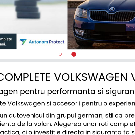
 COMPLETE VOLKSWAGEN 
wagen pentru performanta si sigura
te Volkswagen si accesorii pentru o experi
n autovehicul din grupul german, stii ca preciz
ienta de la volan. Alegerea unor roti comple
actica, ci o investitie directa in siguranta ta si