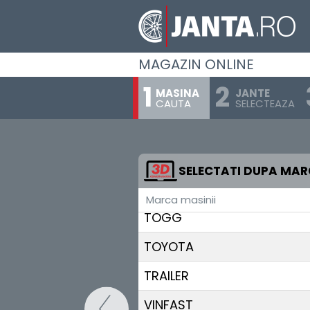
SKODA
SKYWELL
MAGAZIN ONLINE
SMART
MASINA
JANTE
STREETSCOOTER
CAUTA
SELECTEAZA
SUBARU
SUZUKI
SELECTATI DUPA MA
TESLA
Marca masinii
TOGG
TOYOTA
TRAILER
VINFAST