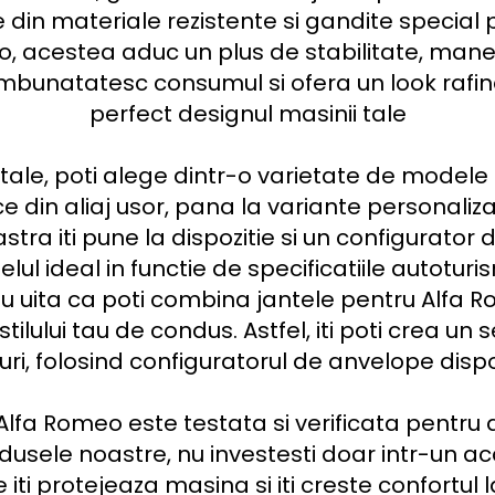
 din materiale rezistente si gandite special 
 acestea aduc un plus de stabilitate, manevra
imbunatatesc consumul si ofera un look rafi
perfect designul masinii tale

 tale, poti alege dintr-o varietate de modele 
ce din aliaj usor, pana la variante personali
a iti pune la dispozitie si un configurator de
lul ideal in functie de specificatiile autoturis
u uita ca poti combina jantele pentru Alfa 
 stilului tau de condus. Astfel, iti poti crea un
uri, folosind configuratorul de anvelope disponi
lfa Romeo este testata si verificata pentru a
sele noastre, nu investesti doar intr-un acces
 iti protejeaza masina si iti creste confortul l