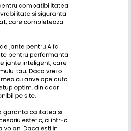
pentru compatibilitatea 
bilitate si siguranta. 
nat, care completeaza 
de jante pentru Alfa 
zate pentru performanta 
 jante inteligent, care 
mului tau. Daca vrei o 
Romeo cu anvelope auto 
 setup optim, din doar 
bil pe site.

 garanta calitatea si 
oriu estetic, ci intr-o 
a volan. Daca esti in 