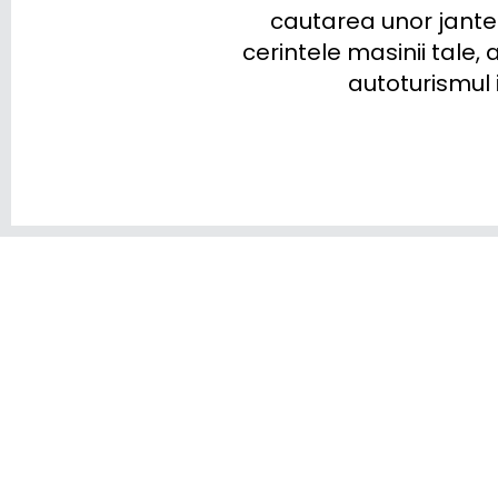
ISUZU
cautarea unor jante 
cerintele masinii tale, 
IVECO
autoturismul 
JAC
JAECOO
JAGUAR
JEEP
KGM-SSANGYONG
KIA
LADA
LANCIA
LAND ROVER