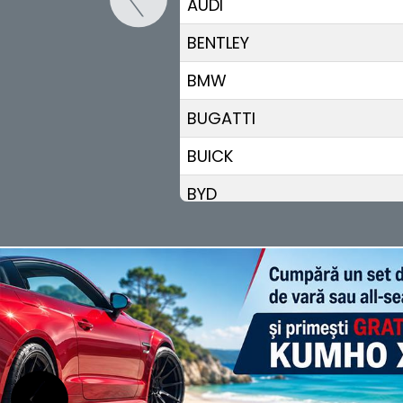
AUDI
BENTLEY
BMW
BUGATTI
BUICK
BYD
CADILLAC
CHANGAN
CHERY
CHEVROLET
CHRYSLER