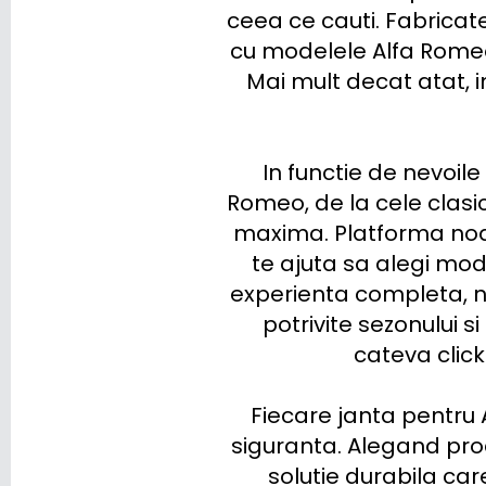
ceea ce cauti. Fabricate
FISKER
cu modelele Alfa Romeo,
Mai mult decat atat, 
FORD
GEELY
In functie de nevoile
GENESIS
Romeo, de la cele clasi
GWM (ORA/WEY)
maxima. Platforma noastr
te ajuta sa alegi mode
HIPHI
experienta completa, n
HONDA
potrivite sezonului si
cateva click
HYUNDAI
INEOS
Fiecare janta pentru A
siguranta. Alegand produ
INFINITI
solutie durabila care