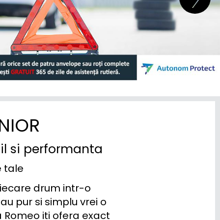
NIOR
il si performanta
e tale
iecare drum intr-o 
u pur si simplu vrei o 
Romeo iti ofera exact 