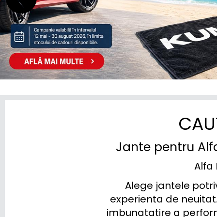
CITROEN
CUPRA
DACIA (RENAULT)
DAEWOO
DAIHATSU
DODGE (RAM)
CAU
DONGFENG
Jante pentru Alf
DR
Alfa 
DS
Alege jantele potri
ELARIS
experienta de neuitat. 
imbunatatire a perform
FIAT