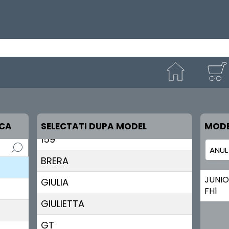
147
156
RCA
SELECTATI DUPA MODEL
MODE
159
BRERA
JUNI
GIULIA
FH1
GIULIETTA
GT