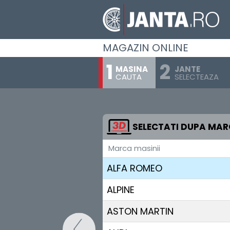
MAGAZIN ONLINE
MASINA
JANTE
CAUTA
SELECTEAZA
SELECTATI DUPA MA
Marca masinii
AIWAYS
ALFA ROMEO
ALPINE
ASTON MARTIN