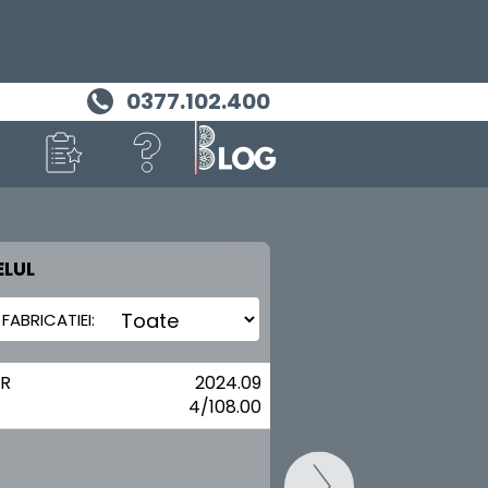
0377.102.400
LUL
MASINA TA
ALFA ROMEO
OR
2024.09
4/108.00