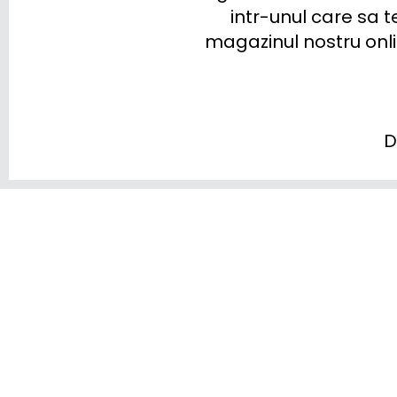
LYNK & CO
intr-unul care sa te
magazinul nostru onlin
MAN
MASERATI
MAXUS
D
MAZDA
MERCEDES BENZ
MG
MINI
MITSUBISHI
NIO
NISSAN