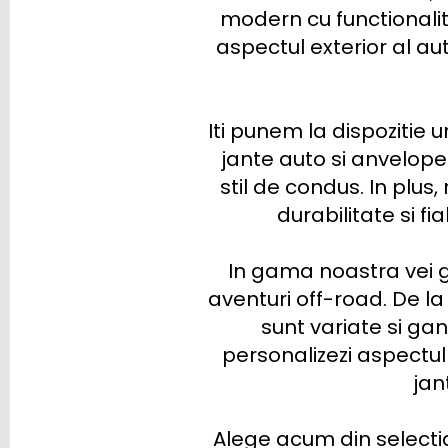
modern cu functionalit
KGM-SSANGYONG
aspectul exterior al aut
KIA
LADA
Iti punem la dispozitie 
jante auto si anvelope 
LANCIA
stil de condus. In plus
LAND ROVER
durabilitate si fi
LEAPMOTOR
In gama noastra vei ga
LEVC
aventuri off-road. De la
sunt variate si gan
LEXUS
personalizezi aspectul 
LOTUS
jan
LUCID
Alege acum din selectia