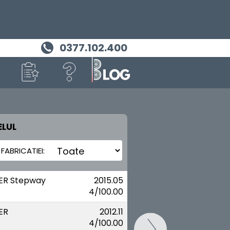
0377.102.400
LUL
MASINA TA
DACIA (RENAULT)
ER Stepway
2015.05
4/100.00
ER
2012.11
4/100.00