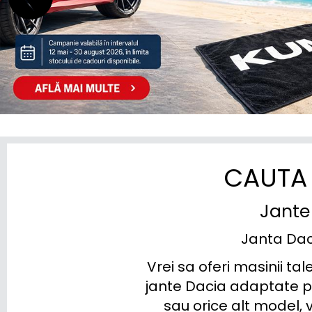
HIPHI
HONDA
HYUNDAI
INEOS
INFINITI
ISUZU
CAUTA 
IVECO
Jante 
JAC
Janta Daci
JAECOO
Vrei sa oferi masinii ta
JAGUAR
jante Dacia adaptate pe
sau orice alt model, 
JEEP