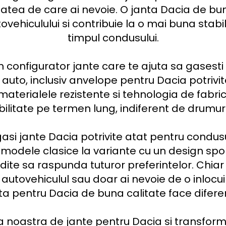
atea de care ai nevoie. O janta Dacia de bun
ovehiculului si contribuie la o mai buna stabil
timpul condusului.

un configurator jante care te ajuta sa gasesti
auto, inclusiv anvelope pentru Dacia potrivite
, materialele rezistente si tehnologia de fabr
abilitate pe termen lung, indiferent de drumuril
si jante Dacia potrivite atat pentru condusul
 modele clasice la variante cu un design sporti
dite sa raspunda tuturor preferintelor. Chiar d
autovehiculul sau doar ai nevoie de o inlocuire
ta pentru Dacia de buna calitate face diferen
 noastra de jante pentru Dacia si transforma