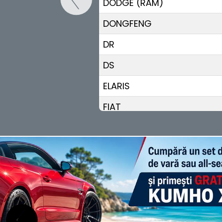
DODGE (RAM)
DONGFENG
DR
DS
ELARIS
FIAT
FISKER
FORD
GEELY
GENESIS
GWM (ORA/WEY)