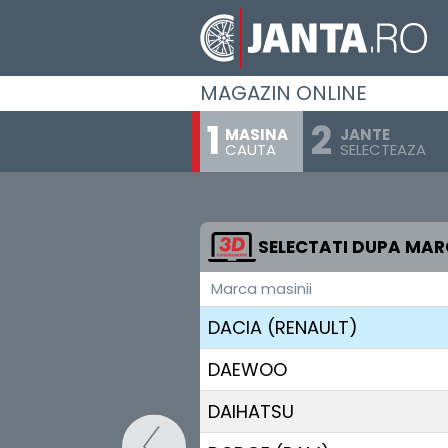
CADILLAC
CHANGAN
MAGAZIN ONLINE
CHERY
MASINA
JANTE
CAUTA
SELECTEAZA
CHEVROLET
CHRYSLER
CITROEN
SELECTATI DUPA MA
Marca masinii
CUPRA
DACIA (RENAULT)
DAEWOO
DAIHATSU