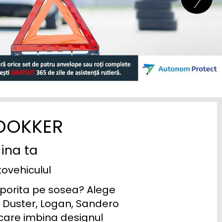
 DOKKER
sina ta
tovehiculul
sporita pe sosea? Alege 
 Duster, Logan, Sandero 
care imbina designul 