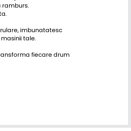
 ramburs.

a.

 rulare, imbunatatesc 
asinii tale.

ransforma fiecare drum 