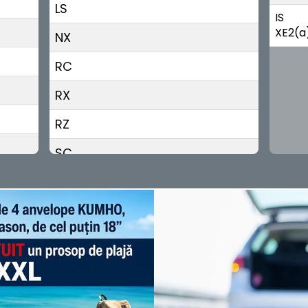
LS
IS
XE2(a
NX
RC
RX
RZ
SC
UX