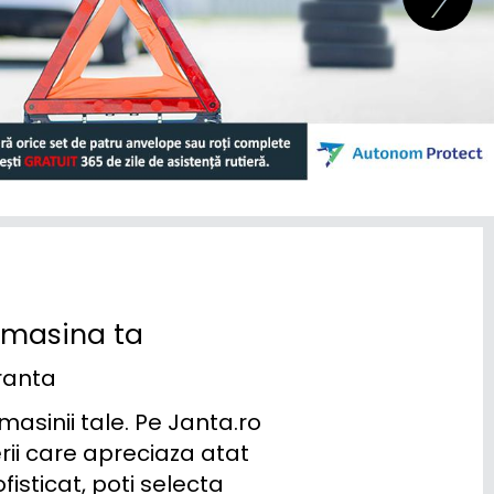
u masina ta
ranta
asinii tale. Pe Janta.ro 
i care apreciaza atat 
isticat, poti selecta 