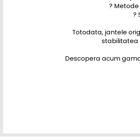
VOLKSWAGEN
? Metode 
? 
VOLVO
VOYAH
Totodata, jantele orig
stabilitatea
XPENG
ZEEKR
Descopera acum gama co