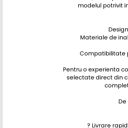
modelul potrivit i
SKYWELL
SMART
Design
STREETSCOOTER
Materiale de inal
SUBARU
Compatibilitate 
SUZUKI
Pentru o experienta c
TESLA
selectate direct din co
TOGG
complet 
TOYOTA
De 
TRAILER
VINFAST
? Livrare rapid