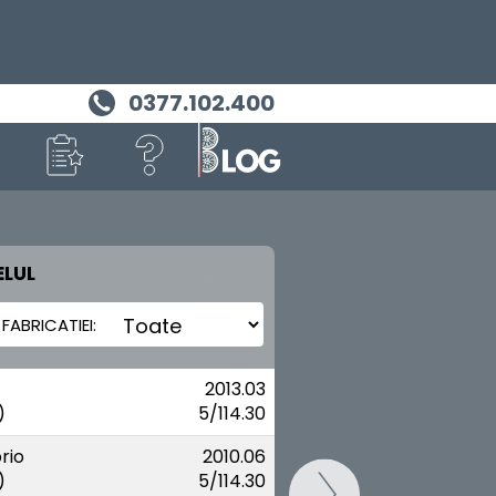
0377.102.400
LUL
MASINA TA
LEXUS
2013.03
)
5/114.30
rio
2010.06
)
5/114.30