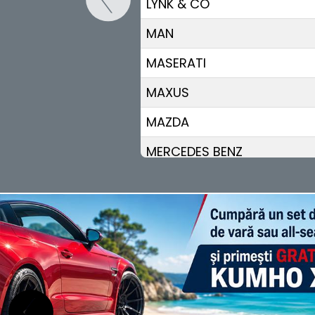
LYNK & CO
MAN
MASERATI
MAXUS
MAZDA
MERCEDES BENZ
MG
MINI
MITSUBISHI
NIO
NISSAN