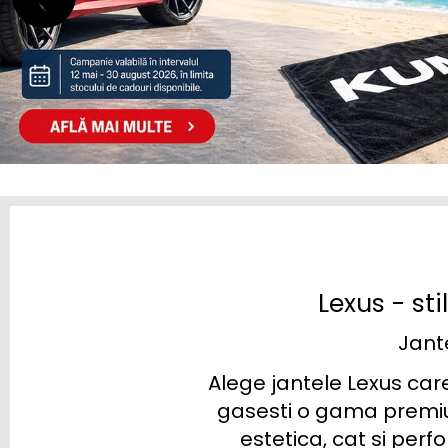
OMODA
OPEL
PEUGEOT
POLESTAR
PORSCHE
RENAULT
RIVIAN
Lexus - st
SAAB
Jant
SEAT
Alege jantele Lexus care
SERES
gasesti o gama premium
estetica, cat si perfo
SKODA