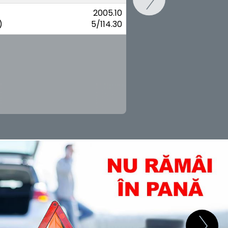
2005.10
)
5/114.30
SCHIMB