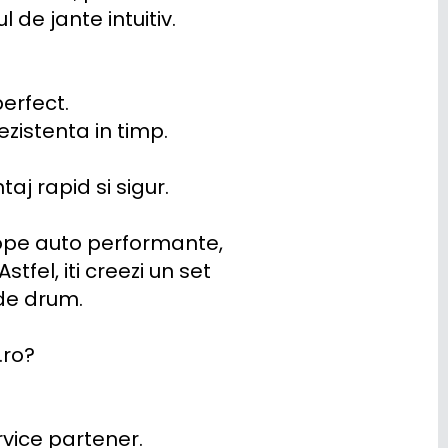
de jante intuitiv.

rfect.

zistenta in timp.

 rapid si sigur.

ope auto performante, 
fel, iti creezi un set 
de drum.

ro?

rvice partener.
