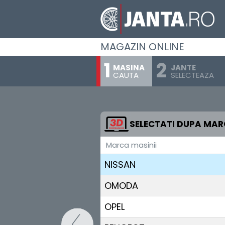
MAXUS
MAZDA
MAGAZIN ONLINE
MERCEDES BENZ
MASINA
JANTE
CAUTA
SELECTEAZA
MG
MINI
MITSUBISHI
SELECTATI DUPA MA
Marca masinii
NIO
NISSAN
OMODA
OPEL