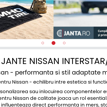
PRIMASTAR/NV300
PRIMERA
PULSAR
QASHQAI
Sentra
TERRANO
JANTE NISSAN INTERSTA
TIIDA
an - performanta si stil adaptate m
TOWNSTAR
tru Nissan - echilibru intre estetica si funct
X-TRAIL
onalizarea sau inlocuirea componentelor esen
ntru Nissan de calitate joaca un rol esential
 influenteaza direct performanta in mers, stabi