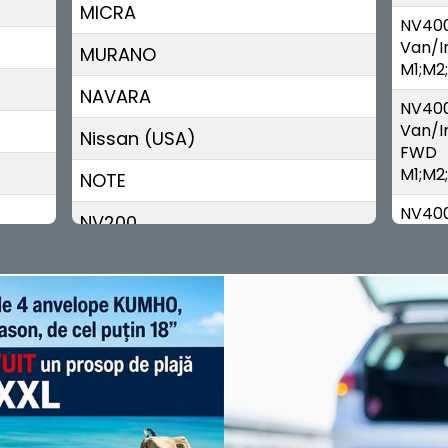
MICRA
NV40
Van/I
MURANO
M1;M2
NAVARA
NV40
Van/I
Nissan (USA)
FWD
M1;M2
NOTE
NV40
NV200
Van/I
RWD
NV200;NV250
M1;M2
PATHFINDER
INTER
J3
PATROL
INTER
PICK UP
F3;N3
PIXO