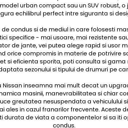
 model urban compact sau un SUV robust, o ja
gura echilibrul perfect intre siguranta si desig
ci specifice - mai usoare, mai rezistente sau 
tor de jante, vei putea alege rapid si usor m
nd orice compromis in materie de potrivire sa
t si eficienta sporita, poti consulta si gama
aptata sezonului si tipului de drumuri pe care 
ru Nissan inseamna mai mult decat un upgrade 
amica masinii, manevrabilitatea si chiar co
uce greutatea nesuspendata a vehiculului si 
ai ales in cazul franarilor frecvente. Aceste d
i durata de viata a componentelor si sa iti o
condus.
