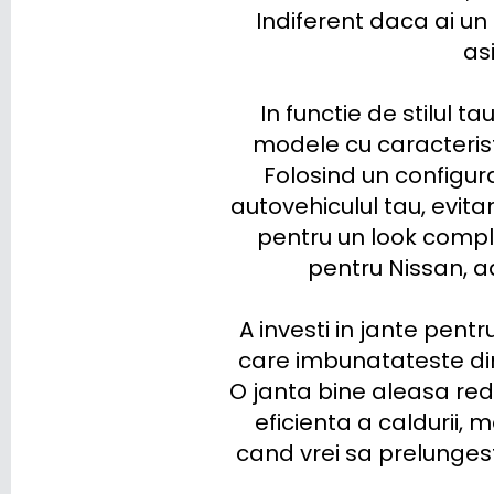
Indiferent daca ai un
XPENG
asi
ZEEKR
 In functie de stilul tau de condus si de mediul in care folosesti masina, poti opta pentru 
modele cu caracteristi
Folosind un configura
autovehiculul tau, evita
pentru un look comple
pentru Nissan, ad
A investi in jante pent
care imbunatateste din
O janta bine aleasa red
eficienta a caldurii, m
cand vrei sa prelungest