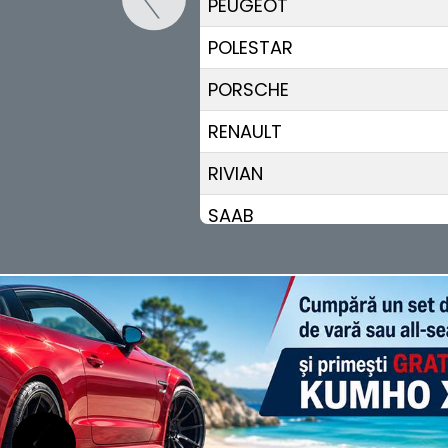
PEUGEOT
POLESTAR
PORSCHE
RENAULT
RIVIAN
SAAB
SEAT
SERES
SKODA
SKYWELL
SMART