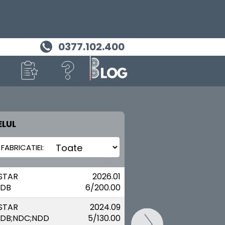
0377.102.400
LUL
MASINA TA
NISSAN
STAR
2026.01
NDB
6/200.00
STAR
2024.09
NDB;NDC;NDD
5/130.00