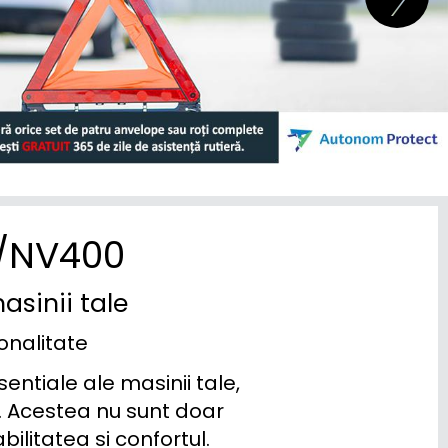
R/NV400
asinii tale
ionalitate
tiale ale masinii tale, 
. Acestea nu sunt doar 
litatea si confortul. 