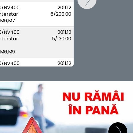
0/NV400
2011.12
nterstar
6/200.00
;M6;M7
0/NV400
2011.12
nterstar
5/130.00
;M6;M9
SCHIMB
0/NV400
2011.12
nterstar
5/130.00
;M6
STAR
2002.07
5/130.00
STAR Van
2002.07
;FDN;NDN
5/130.00