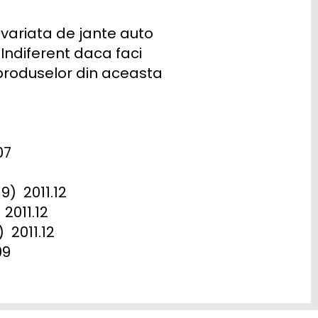
variata de jante auto 
Indiferent daca faci 
 produselor din aceasta 
7

 2011.12

011.12

2011.12

9
