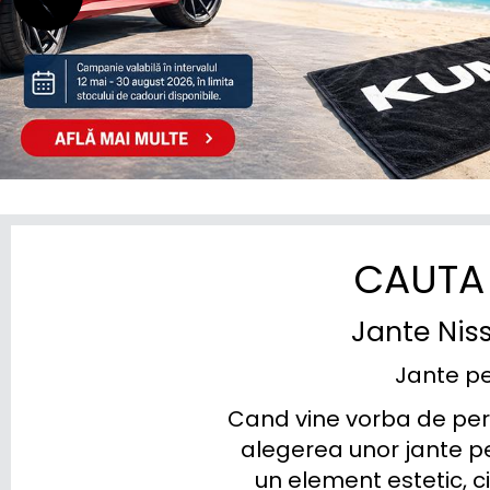
STREETSCOOTER
SUBARU
SUZUKI
TESLA
TOGG
TOYOTA
CAUTA 
TRAILER
Jante Niss
VINFAST
Jante pen
VOLKSWAGEN
Cand vine vorba de pers
VOLVO
alegerea unor jante pe
un element estetic, ci
VOYAH