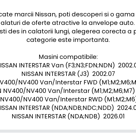
cate marcii Nissan, poti descoperi si o gama 
alaturi de oferte atractive la anvelope auto. 
sti des in calatorii lungi, alegerea corecta a
categorie este importanta.

Masini compatibile:

ISSAN INTERSTAR Van (F3;N3;FDN;NDN)  2002.0
NISSAN INTERSTAR (J3)  2002.07

V400/NV400 Van/Interstar FWD (M1;M2;M6;M9) 
 NV400/NV400 Van/Interstar (M1;M2;M6;M7)  2
NV400/NV400 Van/Interstar RWD (M1;M2;M6)  
ISSAN INTERSTAR (NDA;NDB;NDC;NDD)  2024.0
NISSAN INTERSTAR (NDA;NDB)  2026.01