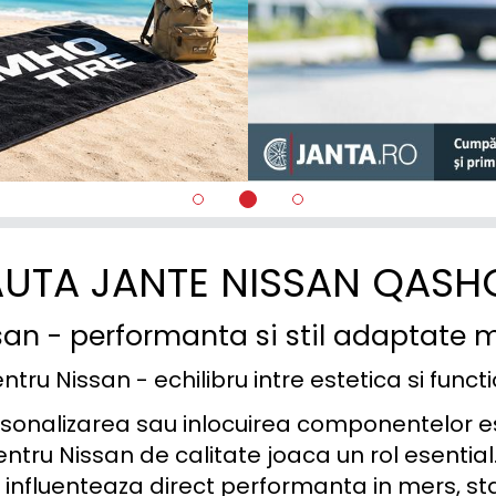
UTA JANTE NISSAN QASH
an - performanta si stil adaptate m
tru Nissan - echilibru intre estetica si funct
onalizarea sau inlocuirea componentelor esen
ntru Nissan de calitate joaca un rol esential
 influenteaza direct performanta in mers, stabi