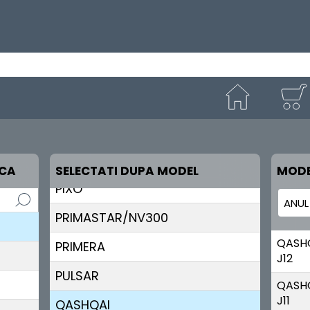
NOTE
NV200
NV200;NV250
PATHFINDER
PATROL
PICK UP
RCA
SELECTATI DUPA MODEL
MODE
PIXO
PRIMASTAR/NV300
QASH
PRIMERA
J12
PULSAR
QASH
J11
QASHQAI