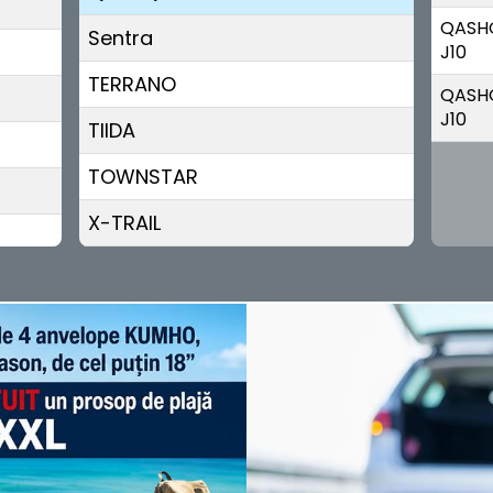
QASHQ
Sentra
J10
TERRANO
QASH
J10
TIIDA
TOWNSTAR
X-TRAIL