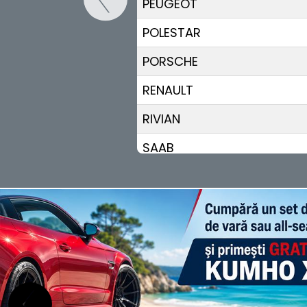
PEUGEOT
POLESTAR
PORSCHE
RENAULT
RIVIAN
SAAB
SEAT
SERES
SKODA
SKYWELL
SMART