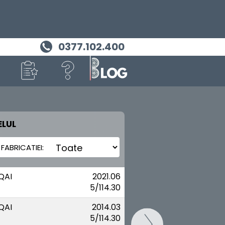
0377.102.400
LUL
MASINA TA
NISSAN
QAI
2021.06
5/114.30
QAI
2014.03
5/114.30