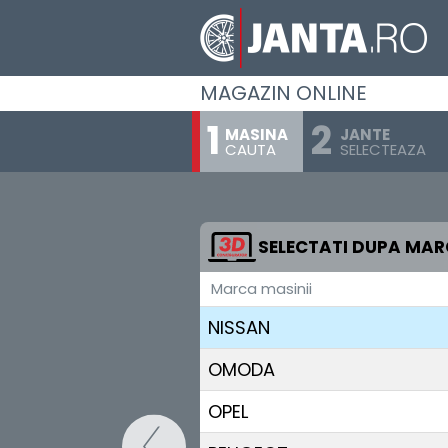
MAXUS
MAZDA
MAGAZIN ONLINE
MERCEDES BENZ
MASINA
JANTE
CAUTA
SELECTEAZA
MG
MINI
MITSUBISHI
SELECTATI DUPA MA
Marca masinii
NIO
NISSAN
OMODA
OPEL