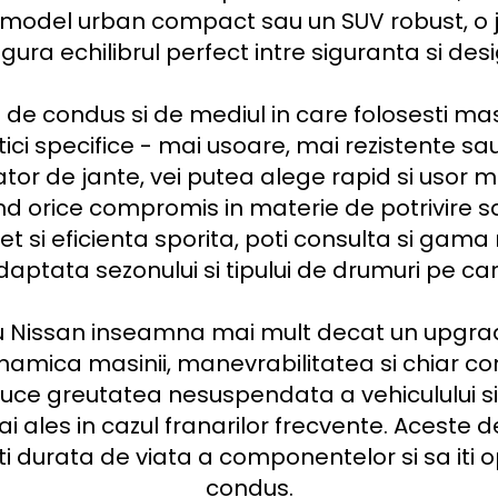
 model urban compact sau un SUV robust, o ja
gura echilibrul perfect intre siguranta si desig
ci specifice - mai usoare, mai rezistente sau 
tor de jante, vei putea alege rapid si usor m
nd orice compromis in materie de potrivire sa
t si eficienta sporita, poti consulta si gama
aptata sezonului si tipului de drumuri pe care 
ru Nissan inseamna mai mult decat un upgrade 
amica masinii, manevrabilitatea si chiar co
uce greutatea nesuspendata a vehiculului si 
ai ales in cazul franarilor frecvente. Aceste d
i durata de viata a componentelor si sa iti o
condus.
