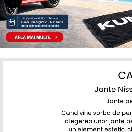
STREETSCOOTER
SUBARU
SUZUKI
TESLA
TOGG
TOYOTA
CA
TRAILER
Jante Niss
VINFAST
Jante pen
VOLKSWAGEN
Cand vine vorba de pers
VOLVO
alegerea unor jante pe
un element estetic, ci
VOYAH