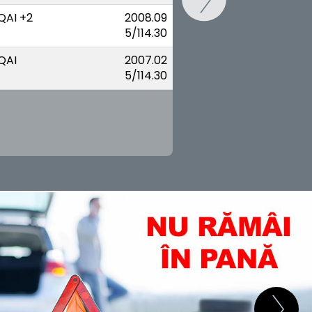
AI +2
2008.09
5/114.30
QAI
2007.02
5/114.30
SCHIMB