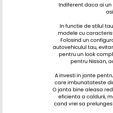
Indiferent daca ai un
XPENG
asi
ZEEKR
 In functie de stilul tau de condus si de mediul in care folosesti masina, poti opta pentru 
modele cu caracteristi
Folosind un configura
autovehiculul tau, evita
pentru un look comple
pentru Nissan, ad
A investi in jante pent
care imbunatateste din
O janta bine aleasa red
eficienta a caldurii, m
cand vrei sa prelungest