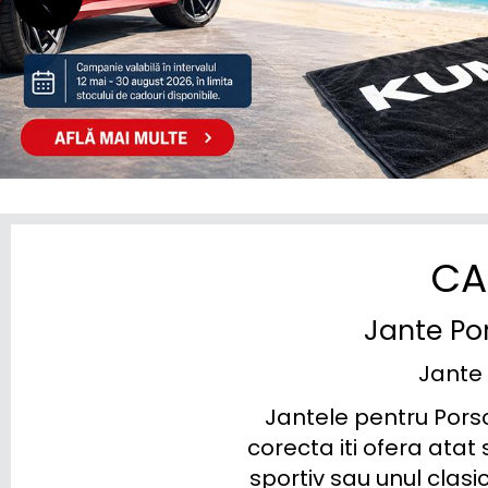
TOYOTA
TRAILER
VINFAST
VOLKSWAGEN
VOLVO
VOYAH
CA
XPENG
Jante Po
ZEEKR
Jante 
Jantele pentru Porsc
corecta iti ofera atat 
sportiv sau unul clasi