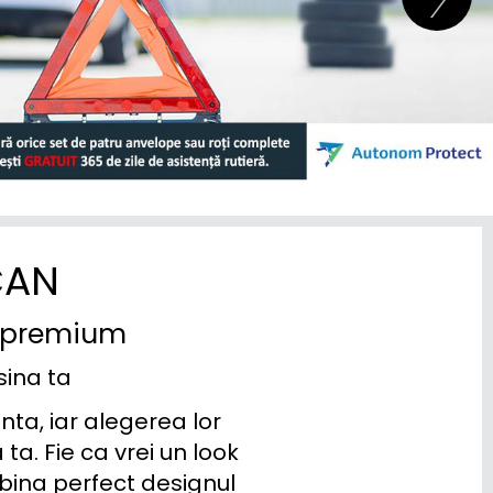
CAN
n premium
sina ta
a, iar alegerea lor 
ta. Fie ca vrei un look 
bina perfect designul 