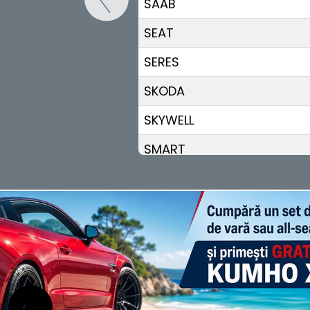
SAAB
SEAT
SERES
SKODA
SKYWELL
SMART
STREETSCOOTER
SUBARU
SUZUKI
TESLA
TOGG