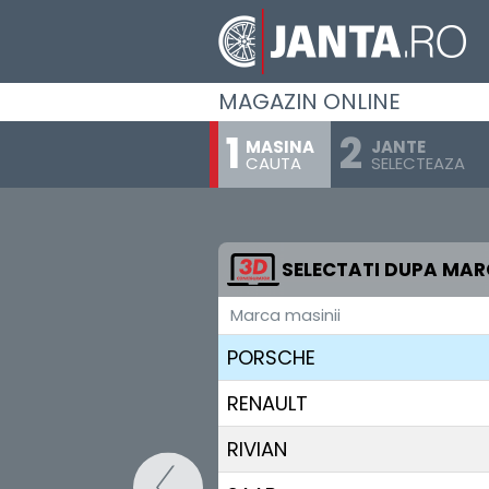
MITSUBISHI
NIO
MAGAZIN ONLINE
NISSAN
MASINA
JANTE
CAUTA
SELECTEAZA
OMODA
OPEL
PEUGEOT
SELECTATI DUPA MA
Marca masinii
POLESTAR
PORSCHE
RENAULT
RIVIAN