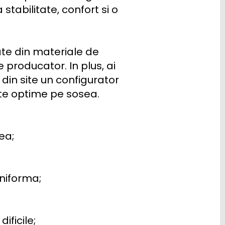
tabilitate, confort si o 
te din materiale de 
roducator. In plus, ai 
 din site un configurator 
tate optime pe sosea.

a;

niforma;

ficile;
