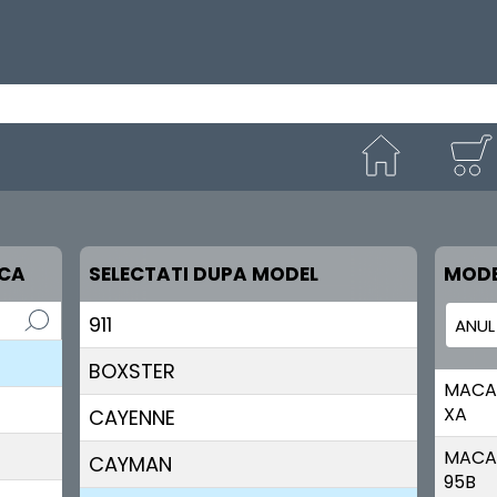
RCA
SELECTATI DUPA MODEL
MODE
911
BOXSTER
MACA
XA
CAYENNE
MACA
CAYMAN
95B