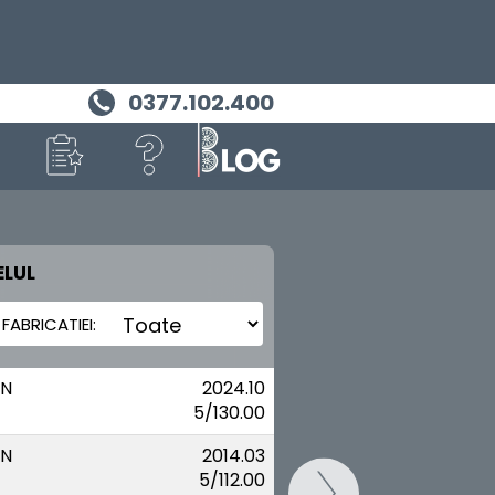
0377.102.400
LUL
MASINA TA
PORSCHE
N
2024.10
5/130.00
N
2014.03
5/112.00