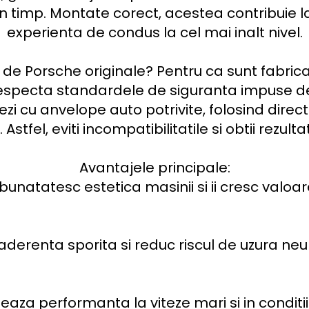
 timp. Montate corect, acestea contribuie la s
experienta de condus la cel mai inalt nivel.

 de Porsche originale? Pentru ca sunt fabrica
respecta standardele de siguranta impuse de p
ezi cu anvelope auto potrivite, folosind direct
 Astfel, eviti incompatibilitatile si obtii rezul
Avantajele principale:

bunatatesc estetica masinii si ii cresc valoare
aderenta sporita si reduc riscul de uzura neu
aza performanta la viteze mari si in conditii di