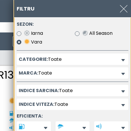
FILTRU
SEZON:
0377.102.400
Iarna
All Season
Vara
Toate
CATEGORIE:
elopei
R13
Toate
MARCA:
Toate
INDICE SARCINA:
Toate
INDICE VITEZA:
C
EFICIENTA:
B
69dB