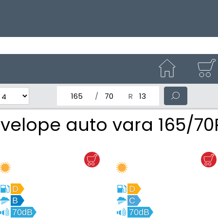
latimea nominala a anvelopei
Inaltimea anvelopei
Diametrul nominal al anv
velope auto vara 165/70
D
D
B
C
70dB
70dB