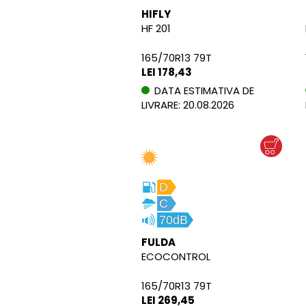
HIFLY
HF 201
165/70R13 79T
LEI 178,43
DATA ESTIMATIVA DE
LIVRARE: 20.08.2026
D
C
70dB
FULDA
ECOCONTROL
165/70R13 79T
LEI 269,45