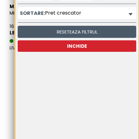
MAXXIS
Pret crescator
SORTARE:
MECOTRA ME3
165/70R13 79T
RESETEAZA FILTRUL
LEI 266,76
DATA ESTIMATIVA DE
INCHIDE
LIVRARE: 20.08.2026