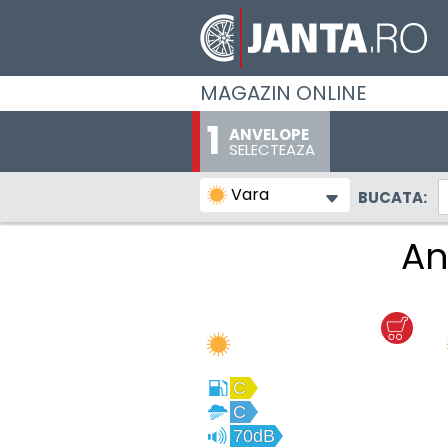
MAGAZIN ONLINE
ANVELOPE
SELECTEAZA
Vara
BUCATA:
An
C
C
70dB