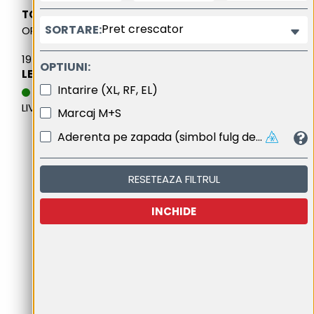
TOYO
Pret crescator
SORTARE:
OPEN COUNTRY A/T III
195/80R15 96S M+S
OPTIUNI:
LEI 538,81
Intarire (XL, RF, EL)
DATA ESTIMATIVA DE
LIVRARE: 19.08.2026
Marcaj M+S
Aderenta pe zapada (simbol fulg de nea cu trei varfuri de munte)
RESETEAZA FILTRUL
INCHIDE