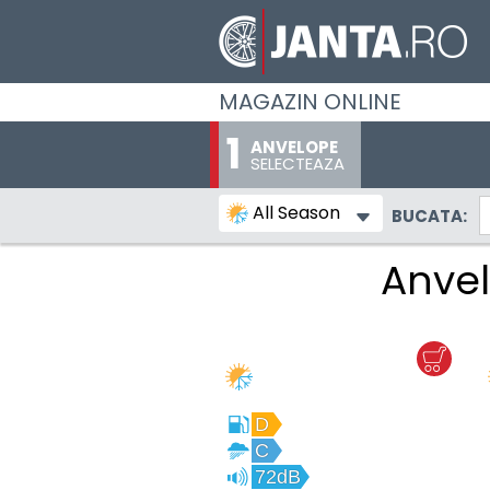
MAGAZIN ONLINE
ANVELOPE
SELECTEAZA
All Season
BUCATA:
Anvel
D
C
72dB