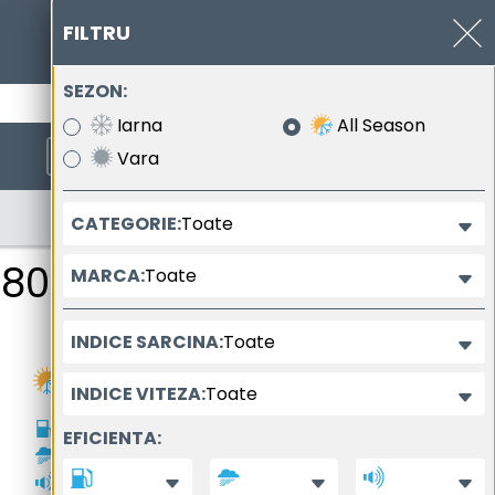
FILTRU
SEZON:
0377.102.400
Iarna
All Season
Vara
Toate
CATEGORIE:
elopei
/80R15
Toate
MARCA:
Toate
INDICE SARCINA:
Toate
INDICE VITEZA:
D
EFICIENTA:
D
72dB