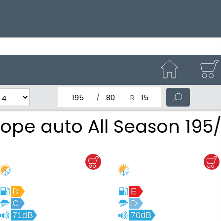
latimea nominala a anvelopei
Inaltimea anvelopei
Diametrul nominal al anv
ope auto All Season 195
D
E
C
D
71dB
70dB