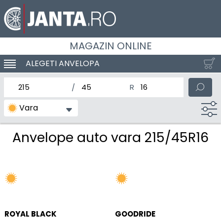
MAGAZIN ONLINE
ALEGETI ANVELOPA
SCHIMBA NAVIGAREA
latimea nominala a anvelopei
Inaltimea anvelopei
Diametrul nominal al anv
Vara
Anvelope auto vara 215/45R16
ROYAL BLACK
GOODRIDE