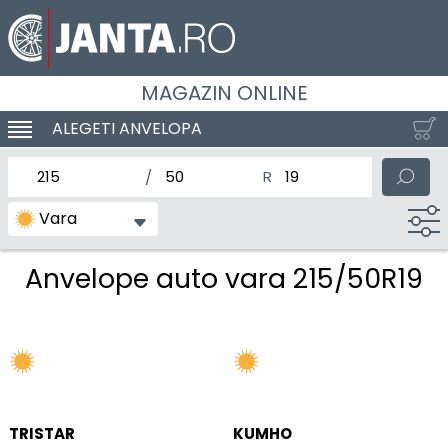
MAGAZIN ONLINE
ALEGETI ANVELOPA
SCHIMBA NAVIGAREA
latimea nominala a anvelopei
Inaltimea anvelopei
Diametrul nominal al anv
Vara
Anvelope auto vara 215/50R19
TRISTAR
KUMHO