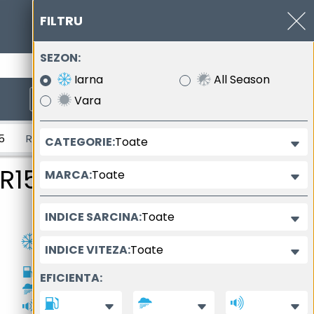
FILTRU
SEZON:
0377.102.400
Iarna
All Season
Vara
inala a anvelopei
Toate
CATEGORIE:
timea anvelopei
Diametrul nominal al anvelopei
R15
Toate
MARCA:
Toate
INDICE SARCINA:
Toate
INDICE VITEZA:
E
EFICIENTA:
C
72dB