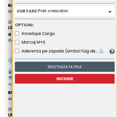
BARUM
Pret crescator
SORTARE:
SNOVANIS 3
215/65R15 104T M&S
OPTIUNI:
LEI 605,63
Anvelope Cargo
DATA ESTIMATIVA DE
LIVRARE: 13.08.2026
Marcaj M+S
Aderenta pe zapada (simbol fulg de nea cu trei varfuri de munte)
RESETEAZA FILTRUL
C
B
INCHIDE
71dB
BFGOODRICH
ACTIVAN WINTER 2
215/65R15 104T M&S
LEI 730,37