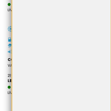
DATA ESTIMATIVA DE
LIVRARE: 13.08.2026
D
B
73dB
CONTINENTAL
VANCONTACT WINTER
215/65R15 104T M&S
LEI 897,19
DATA ESTIMATIVA DE
LIVRARE: 13.08.2026