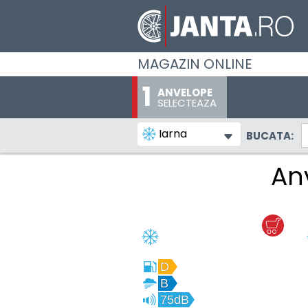
MAGAZIN ONLINE
ANVELOPE
SELECTEAZA
Iarna
BUCATA:
An
D
B
75dB