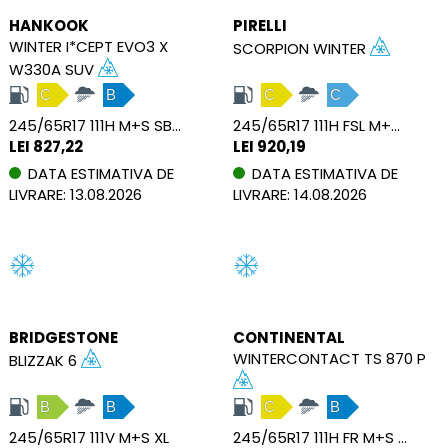
HANKOOK
PIRELLI
WINTER I*CEPT EVO3 X
SCORPION WINTER
W330A SUV
C
B
C
C
245/65R17 111H M+S SBL XL
245/65R17 111H FSL M+S RB XL
LEI 827,22
LEI 920,19
DATA ESTIMATIVA DE
DATA ESTIMATIVA DE
LIVRARE: 13.08.2026
LIVRARE: 14.08.2026
BRIDGESTONE
CONTINENTAL
WINTERCONTACT TS 870 P
BLIZZAK 6
B
B
C
B
245/65R17 111V M+S XL
245/65R17 111H FR M+S XL