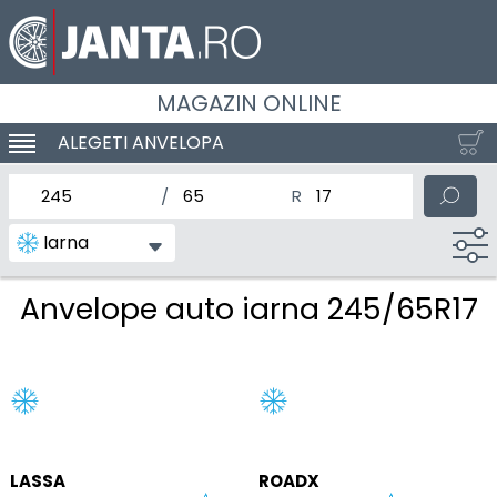
MAGAZIN ONLINE
ALEGETI ANVELOPA
SCHIMBA NAVIGAREA
latimea nominala a anvelopei
Inaltimea anvelopei
Diametrul nominal al anv
Iarna
Anvelope auto iarna 245/65R17
LASSA
ROADX