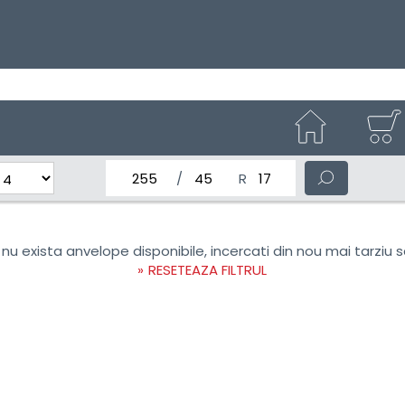
latimea nominala a anvelopei
Inaltimea anvelopei
Diametrul nominal al anv
 nu exista anvelope disponibile, incercati din nou mai tarziu 
RESETEAZA FILTRUL