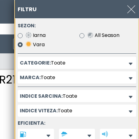
FILTRU
SEZON:
0377.102.400
Iarna
All Season
Vara
Toate
CATEGORIE:
elopei
R21
Toate
MARCA:
Toate
INDICE SARCINA:
Toate
INDICE VITEZA:
EFICIENTA: