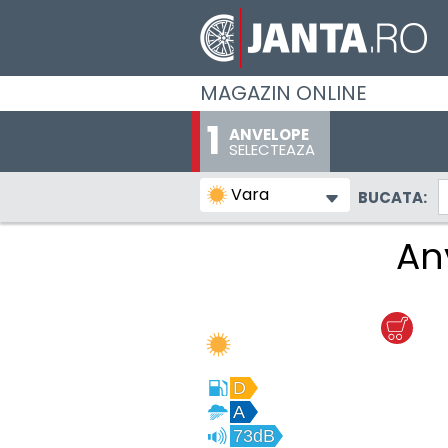
MAGAZIN ONLINE
ANVELOPE
SELECTEAZA
Vara
BUCATA:
An
D
A
73dB