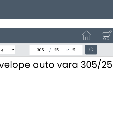
latimea nominala a anvelopei
Inaltimea anvelopei
Diametrul nominal al anv
velope auto vara 305/25